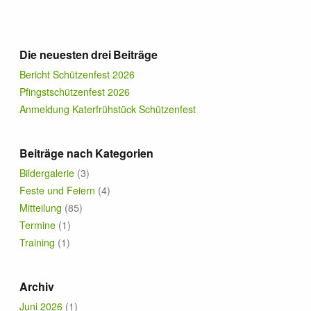
Termine
Die neuesten drei Beiträge
News
Bericht Schützenfest 2026
Pfingstschützenfest 2026
Förderer & Sponsoren
Anmeldung Katerfrühstück Schützenfest
Kontakt
Beiträge nach Kategorien
Bildergalerie
(3)
Links
Feste und Feiern
(4)
Mitteilung
(85)
Termine
(1)
Training
(1)
Archiv
Juni 2026
(1)