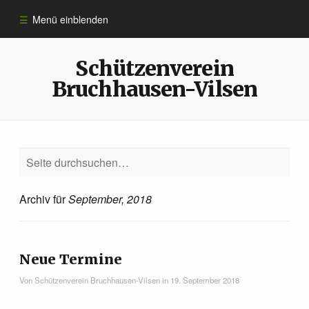
Menü einblenden
Informationen
Schützenverein
Bruchhausen-Vilsen
Sportarten
Anmeldung
10 Jahre ​Schützen­verein
Archiv für
September, 2018
Königshäuser
Neue Termine
Impressum
Von
Schützenverein Bruchhausen-Vilsen
in
19. September 2018