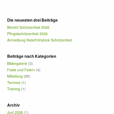
Termine
Die neuesten drei Beiträge
News
Bericht Schützenfest 2026
Pfingstschützenfest 2026
Förderer & Sponsoren
Anmeldung Katerfrühstück Schützenfest
Kontakt
Beiträge nach Kategorien
Bildergalerie
(3)
Links
Feste und Feiern
(4)
Mitteilung
(85)
Termine
(1)
Training
(1)
Archiv
Juni 2026
(1)