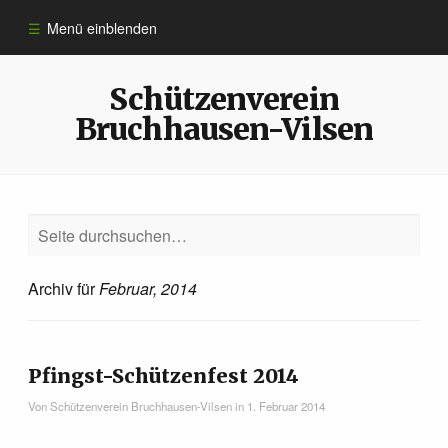
Menü einblenden
Informationen
Schützenverein
Bruchhausen-Vilsen
Sportarten
Anmeldung
10 Jahre ​Schützen­verein
Archiv für
Februar, 2014
Königshäuser
Pfingst-Schützenfest 2014
Impressum
Von
Schützenverein Bruchhausen-Vilsen
in
1. Februar 2014