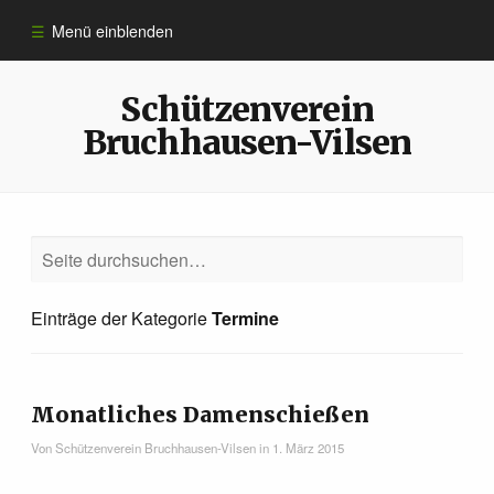
Menü einblenden
Informationen
Schützenverein
Bruchhausen-Vilsen
Sportarten
Anmeldung
10 Jahre ​Schützen­verein
Einträge der Kategorie
Termine
Königshäuser
Monatliches Damen­schießen
Impressum
Von
Schützenverein Bruchhausen-Vilsen
in
1. März 2015