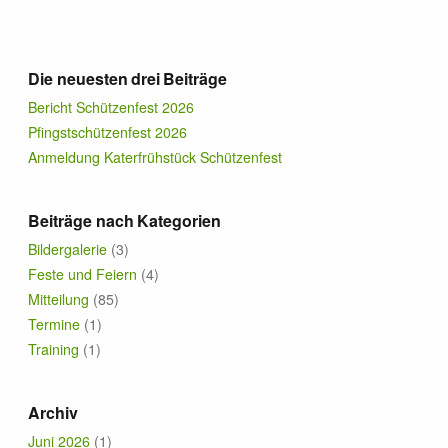
Termine
Die neuesten drei Beiträge
News
Bericht Schützenfest 2026
Pfingstschützenfest 2026
Förderer & Sponsoren
Anmeldung Katerfrühstück Schützenfest
Kontakt
Beiträge nach Kategorien
Bildergalerie
(3)
Links
Feste und Feiern
(4)
Mitteilung
(85)
Termine
(1)
Training
(1)
Archiv
Juni 2026
(1)