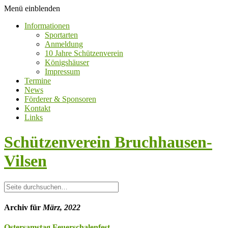
Menü einblenden
Informationen
Sportarten
Anmeldung
10 Jahre ​Schützen­verein
Königshäuser
Impressum
Termine
News
Förderer & Sponsoren
Kontakt
Links
Schützenverein Bruchhausen-
Vilsen
Archiv für
März, 2022
Ostersamstag Feuerschalenfest