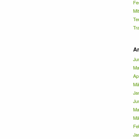
Fe
Mit
Te
Tr
Ar
Ju
Ma
Ap
Mä
Ja
Ju
Ma
Mä
Fe
Ja