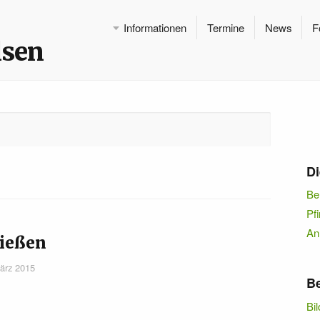
Informationen
Termine
News
F
lsen
Di
Be
Pf
An
ießen
ärz 2015
Be
Bil