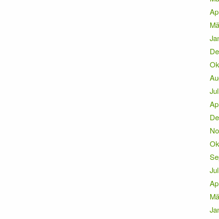
Ap
Mä
Ja
De
Ok
Au
Jul
Ap
De
No
Ok
Se
Jul
Ap
Mä
Ja