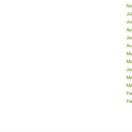
No
Jul
Ju
Ap
Ja
Au
Ma
Mä
Ja
Ma
Mä
Fe
Fe