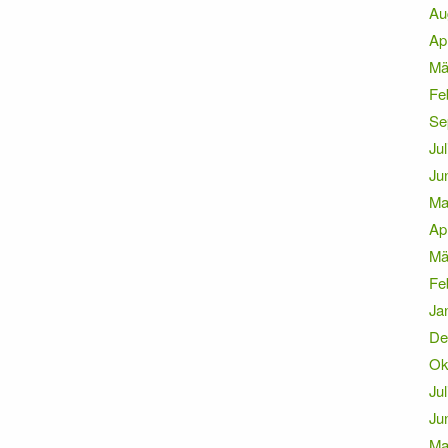
Au
Ap
Mä
Fe
Se
Jul
Ju
Ma
Ap
Mä
Fe
Ja
De
Ok
Jul
Ju
Ma