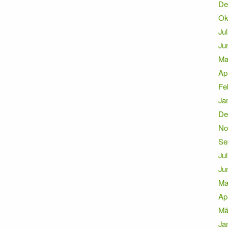
De
Ok
Jul
Ju
Ma
Ap
Fe
Ja
De
No
Se
Jul
Ju
Ma
Ap
Mä
Ja