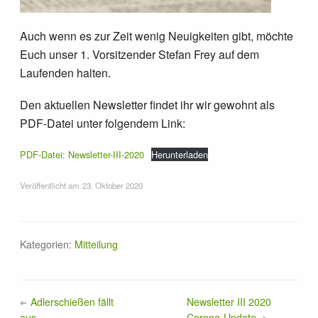
Termine
Auch wenn es zur Zeit wenig Neuigkeiten gibt, möchte
Euch unser 1. Vorsitzender Stefan Frey auf dem
News
Laufenden halten.
Förderer & Sponsoren
Den aktuellen Newsletter findet ihr wir gewohnt als
PDF-Datei unter folgendem Link:
Kontakt
PDF-Datei: Newsletter-III-2020
Herunterladen
Veröffentlicht am
23. Oktober 2020
Links
Kategorien:
Mitteilung
Adlerschießen fällt
Newsletter III 2020
aus
Corona-Update