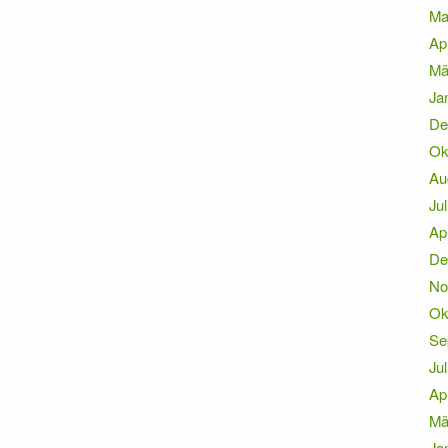
Ma
Ap
Mä
Ja
De
Ok
Au
Jul
Ap
De
No
Ok
Se
Jul
Ap
Mä
Ja