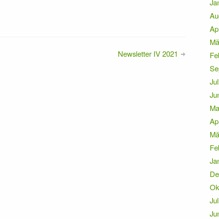
Ja
Au
Ap
Mä
Newsletter IV 2021
Fe
Se
Jul
Ju
Ma
Ap
Mä
Fe
Ja
De
Ok
Jul
Ju