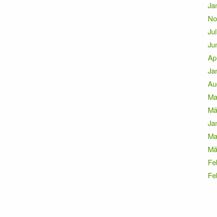
Ja
No
Jul
Ju
Ap
Ja
Au
Ma
Mä
Ja
Ma
Mä
Fe
Fe