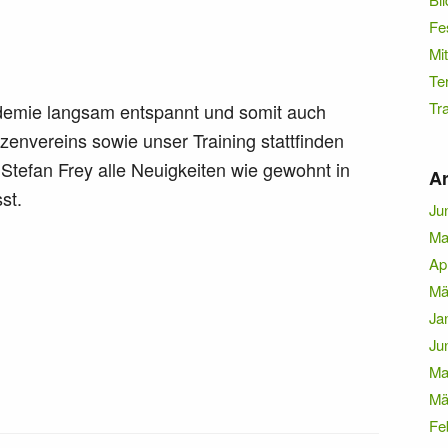
Fe
Mit
Te
Tr
demie langsam entspannt und somit auch
envereins sowie unser Training stattfinden
 Stefan Frey alle Neuigkeiten wie gewohnt in
Ar
st.
Ju
Ma
Ap
Mä
Ja
Ju
Ma
Mä
Fe