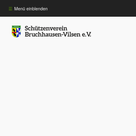
Menü einblenden
Informationen
Sportarten
Anmeldung
10 Jahre ​Schützen­verein
Königshäuser
Impressum