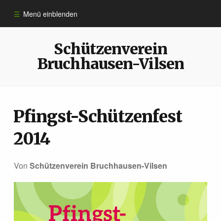
Menü einblenden
Informationen
Schützenverein
Bruchhausen-Vilsen
Sportarten
Anmeldung
Pfingst-Schützenfest
2014
10 Jahre ​Schützen­verein
Von
Schützenverein Bruchhausen-Vilsen
Königshäuser
Impressum