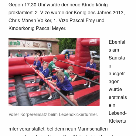
Gegen 17.30 Uhr wurde der neue Kinderkönig
proklamiert. 2. Vize wurde der König des Jahres 2013,
Chris-Marvin Völker, 1. Vize Pascal Frey und
Kinderkönig Pascal Meyer.
Ebenfall
s am
Samsta
g
ausgetr
agen
wurde
erstmals
ein
Lebend-
Voller Körpereinsatz beim Lebendkickerturnier.
Kickertu
rnier veranstaltet, bei dem neun Mannschaften