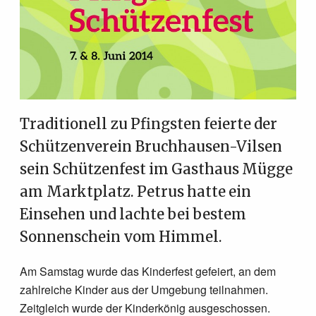
Termine
News
Förderer & Sponsoren
Traditionell zu Pfingsten feierte der
Schützenverein Bruchhausen-Vilsen
Kontakt
sein Schützenfest im Gasthaus Mügge
Links
am Marktplatz. Petrus hatte ein
Einsehen und lachte bei bestem
Sonnenschein vom Himmel.
Am Samstag wurde das Kinderfest gefeiert, an dem
zahlreiche Kinder aus der Umgebung teilnahmen.
Zeitgleich wurde der Kinderkönig ausgeschossen.